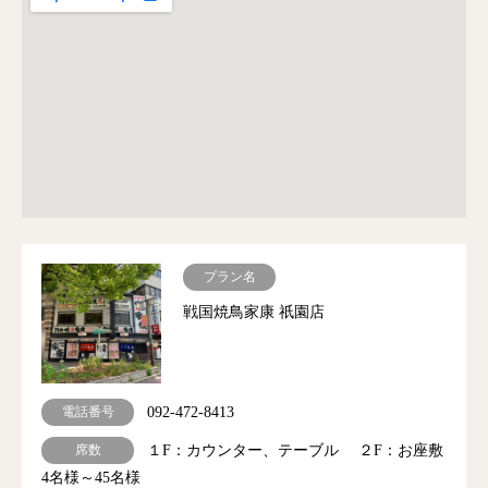
プラン名
戦国焼鳥家康 祇園店
電話番号
092-472-8413
席数
１F：カウンター、テーブル ２F：お座敷
4名様～45名様